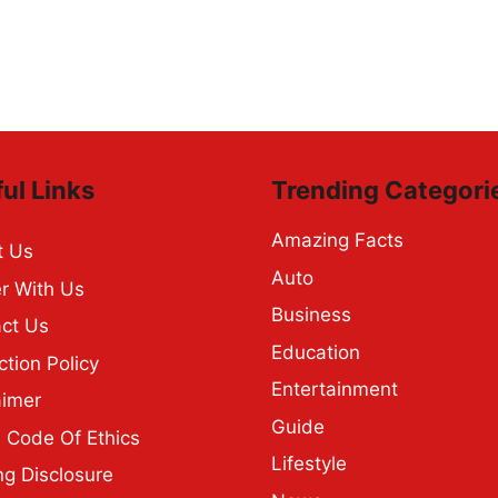
ul Links
Trending Categori
Amazing Facts
t Us
Auto
r With Us
Business
ct Us
Education
ction Policy
Entertainment
aimer
Guide
Code Of Ethics
Lifestyle
ng Disclosure