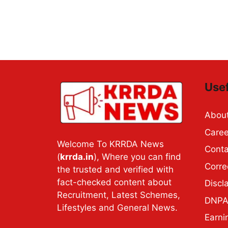
Usef
Abou
Caree
Welcome To KRRDA News
Conta
(
krrda.in
), Where you can find
Corre
the trusted and verified with
fact-checked content about
Discl
Recruitment, Latest Schemes,
DNPA 
Lifestyles and General News.
Earni