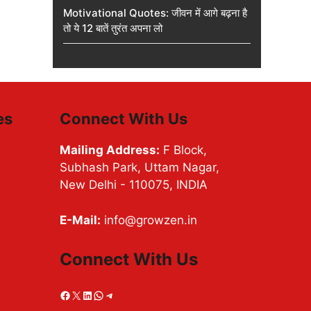
Motivational Quotes: जीवन में आगे बढ़ना है
तो ये 12 बातें तुरंत अपना लो
es
Connect With Us
Mailing Address:
F Block,
Subhash Park, Uttam Nagar,
New Delhi - 110075, INDIA
E-Mail:
info@growzen.in
Connect With Us
Facebook
X
LinkedIn
WhatsApp
Telegram