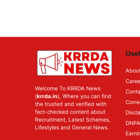
Usef
Abou
Caree
Welcome To KRRDA News
Conta
(
krrda.in
), Where you can find
Corre
the trusted and verified with
fact-checked content about
Discl
Recruitment, Latest Schemes,
DNPA 
Lifestyles and General News.
Earni