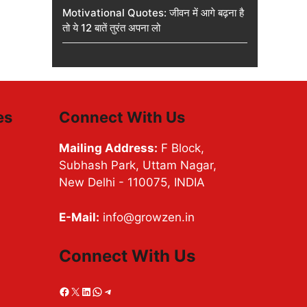
Motivational Quotes: जीवन में आगे बढ़ना है
तो ये 12 बातें तुरंत अपना लो
es
Connect With Us
Mailing Address:
F Block,
Subhash Park, Uttam Nagar,
New Delhi - 110075, INDIA
E-Mail:
info@growzen.in
Connect With Us
Facebook
X
LinkedIn
WhatsApp
Telegram