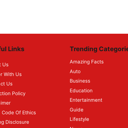
ul Links
Trending Categori
Amazing Facts
t Us
Auto
r With Us
Business
ct Us
Education
ction Policy
Entertainment
aimer
Guide
Code Of Ethics
Lifestyle
ng Disclosure