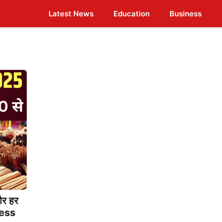
Latest News
Education
Business
और हर
ness