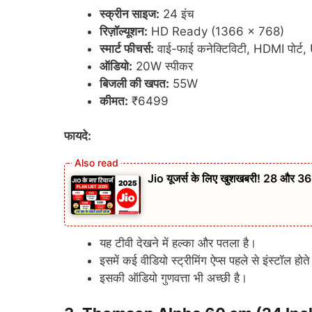
स्क्रीन साइज:
24 इंच
रिज़ॉल्यूशन:
HD Ready (1366 x 768)
स्मार्ट फीचर्स:
वाई-फाई कनेक्टिविटी, HDMI पोर्ट, 
ऑडियो:
20W स्पीकर
बिजली की खपत:
55W
कीमत:
₹6499
फायदे:
Jio यूजर्स के लिए खुशखबरी! 28 और 365 दि
यह टीवी देखने में हल्का और पतला है।
इसमें कई वीडियो स्ट्रीमिंग ऐप्स पहले से इंस्टॉल होते 
इसकी ऑडियो गुणवत्ता भी अच्छी है।