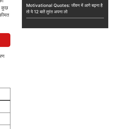
का
Motivational Quotes: जीवन में आगे बढ़ना है
ए कुछ
तो ये 12 बातें तुरंत अपना लो
 कीमत
रण