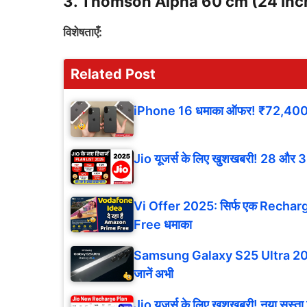
3.
Thomson Alpha 60 cm (24 Inc
विशेषताएँ:
Related Post
iPhone 16 धमाका ऑफर! ₹72,400 की छू
Jio यूजर्स के लिए खुशखबरी! 28 और 365 द
Vi Offer 2025: सिर्फ एक Recharg
Free धमाका
Samsung Galaxy S25 Ultra 202
जानें अभी
Jio यूजर्स के लिए खुशखबरी! नया सस्ता रि