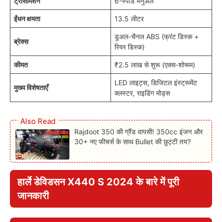
ट्रांसमिशन
6-स्पीड मैनुअल
ईंधन क्षमता
13.5 लीटर
डुअल-चैनल ABS (फ्रंट डिस्क +
ब्रेक्स
रियर डिस्क)
कीमत
₹2.5 लाख से शुरू (एक्स-शोरूम)
LED लाइट्स, डिजिटल इंस्ट्रूमेंट
मुख्य विशेषताएँ
क्लस्टर, राइडिंग मोड्स
Also Read
Rajdoot 350 की ग्रैंड वापसी! 350cc इंजन और
30+ नए फीचर्स के साथ Bullet की छुट्टी तय?
हार्ले डेविडसन X440 S 2024 के बारे में पूरी
जानकारी