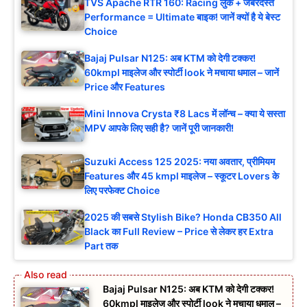
TVS Apache RTR 160: Racing लुक + जबरदस्त
Performance = Ultimate बाइक! जानें क्यों है ये बेस्ट
Choice
Bajaj Pulsar N125: अब KTM को देगी टक्कर!
60kmpl माइलेज और स्पोर्टी look ने मचाया धमाल – जानें
Price और Features
Mini Innova Crysta ₹8 Lacs में लॉन्च – क्या ये सस्ता
MPV आपके लिए सही है? जानें पूरी जानकारी!
Suzuki Access 125 2025: नया अवतार, प्रीमियम
Features और 45 kmpl माइलेज – स्कूटर Lovers के
लिए परफेक्ट Choice
2025 की सबसे Stylish Bike? Honda CB350 All
Black का Full Review – Price से लेकर हर Extra
Part तक
Bajaj Pulsar N125: अब KTM को देगी टक्कर!
60kmpl माइलेज और स्पोर्टी look ने मचाया धमाल –