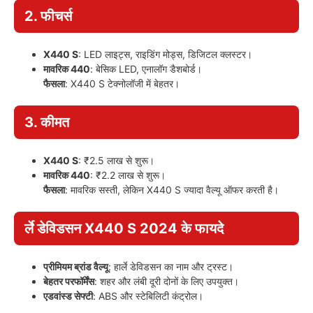
2. फीचर्स
X440 S
: LED लाइट्स, राइडिंग मोड्स, डिजिटल क्लस्टर।
मावरिक 440
: बेसिक LED, एनालॉग डैशबोर्ड।
फैसला
: X440 S टेक्नोलॉजी में बेहतर।
3. कीमत
X440 S
: ₹2.5 लाख से शुरू।
मावरिक 440
: ₹2.2 लाख से शुरू।
फैसला
: मावरिक सस्ती, लेकिन X440 S ज्यादा वैल्यू ऑफर करती है।
र्ले डेविडसन X440 S 2024 के फायदे
प्रीमियम ब्रांड वैल्यू
: हार्ले डेविडसन का नाम और ट्रस्ट।
बेहतर परफॉर्मेंस
: शहर और लंबी दूरी दोनों के लिए उपयुक्त।
एडवांस्ड सेफ्टी
: ABS और स्टेबिलिटी कंट्रोल।