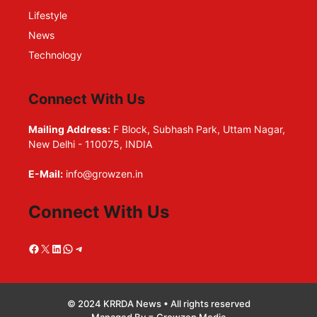
Lifestyle
News
Technology
Connect With Us
Mailing Address:
F Block, Subhash Park, Uttam Nagar,
New Delhi - 110075, INDIA
E-Mail:
info@growzen.in
Connect With Us
Facebook
X
LinkedIn
WhatsApp
Telegram
© 2024 KRRDA News • All rights reserved