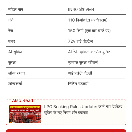
मॉडल नाम
IN40 और VM4
गति
110 किमी/घंटा (अधिकतम)
रेंज
150 किमी (एक बार चार्ज पर)
पावर
72V हाई वोल्टेज
AI सुविधा
AI रेडी व्हीकल कंट्रोल यूनिट
सुरक्षा
एडवांस सुरक्षा फीचर्स
लॉन्च स्थान
आईआईटी दिल्ली
लॉन्चकर्ता
नितिन गडकरी
Also Read
LPG Booking Rules Update: जानें गैस सिलेंडर
बुकिंग के नए नियम और बदलाव