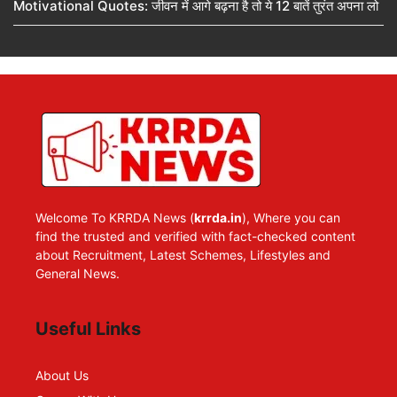
Motivational Quotes: जीवन में आगे बढ़ना है तो ये 12 बातें तुरंत अपना लो
Welcome To KRRDA News (
krrda.in
), Where you can
find the trusted and verified with fact-checked content
about Recruitment, Latest Schemes, Lifestyles and
General News.
Useful Links
About Us