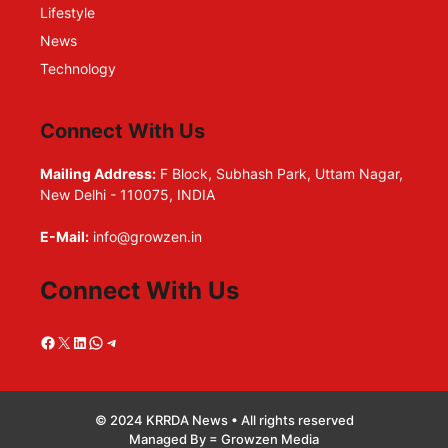
Lifestyle
News
Technology
Connect With Us
Mailing Address:
F Block, Subhash Park, Uttam Nagar,
New Delhi - 110075, INDIA
E-Mail:
info@growzen.in
Connect With Us
Facebook
X
LinkedIn
WhatsApp
Telegram
© 2024 KRRDA News • All rights reserved
Managed By = Growzen Media