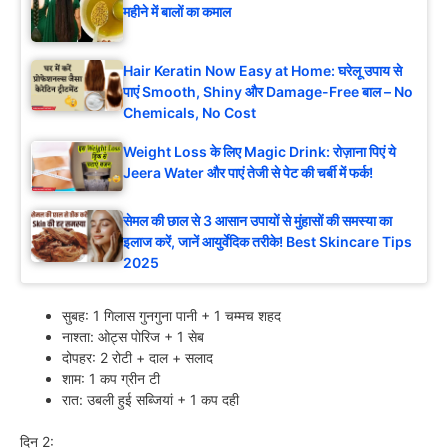
महीने में बालों का कमाल
Hair Keratin Now Easy at Home: घरेलू उपाय से
पाएं Smooth, Shiny और Damage-Free बाल – No
Chemicals, No Cost
Weight Loss के लिए Magic Drink: रोज़ाना पिएं ये
Jeera Water और पाएं तेजी से पेट की चर्बी में फर्क!
सेमल की छाल से 3 आसान उपायों से मुंहासों की समस्या का
इलाज करें, जानें आयुर्वेदिक तरीके! Best Skincare Tips
2025
सुबह: 1 गिलास गुनगुना पानी + 1 चम्मच शहद
नाश्ता: ओट्स पोरिज + 1 सेब
दोपहर: 2 रोटी + दाल + सलाद
शाम: 1 कप ग्रीन टी
रात: उबली हुई सब्जियां + 1 कप दही
दिन 2: